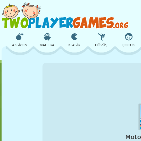
AKSIYON
MACERA
KLASIK
DÖVÜŞ
ÇOCUK
3D
UÇAK
UZAYLI
DENGE
BASKETBOL
KALE
SATRANÇ
ÇILGIN
SAVUNMA
DINOZOR
KIZ
GOLF
ATLAMA
MATEMATIK
LABIRENT