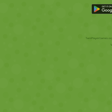
TwoPlayerGames.org 
V