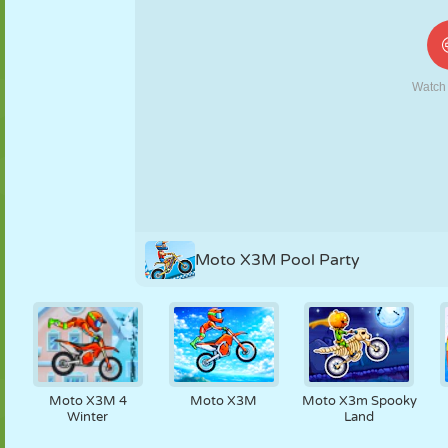
KUKLA
BULMACA
REAKSIYON
RETRO
ROBOT
STRATEJI
BECERI
TANK
TENIS
TIC TAC TOE
Moto X3M Pool Party
Moto X3M 4
Moto X3M
Moto X3m Spooky
Winter
Land