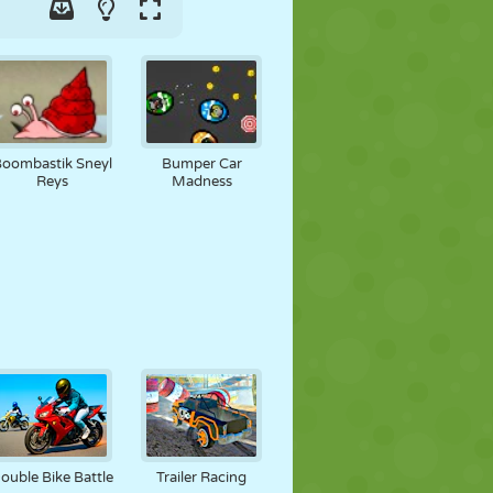
oombastik Sneyl
Bumper Car
Reys
Madness
ouble Bike Battle
Trailer Racing