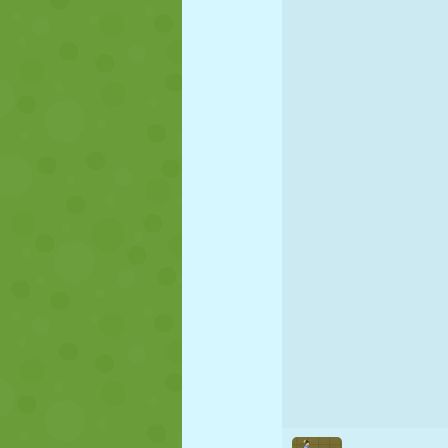
KUKLA
BULMACA
REAKSIYON
STRATEJI
BECERI
TANK