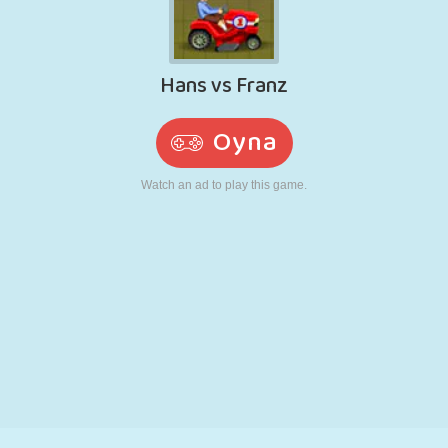
RETRO
ROBOT
KOŞU
OKUL
ATIŞ
TENIS
TIC TAC TOE
DOKUNMATIK
KULE
KAMYON