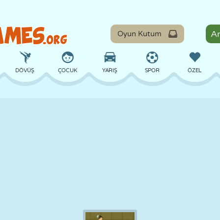
Oyun Kutum
DÖVÜŞ
ÇOCUK
YARIŞ
SPOR
ÖZEL
DENGE
BASKETBOL
ÇATIŞMA
BILARDO
MASA
SAVUNMA
DINOZOR
SÜRÜŞ
EĞITICI
KAÇIŞ
MATEMATIK
LABIRENT
CANAVAR
MOTOSIKLET
ONLINE