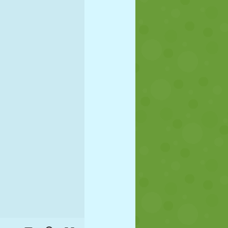
FUTBOL
UZAY
ÇÖP ADAM
SAVAŞ
GÜREŞ
ZOMBI