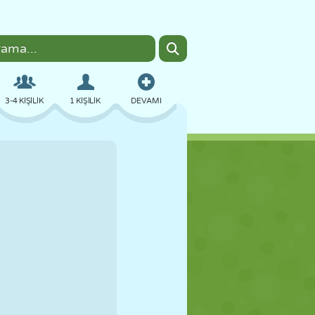
3-4 KIŞILIK
1 KIŞILIK
DEVAMI
BOMBACI
TARAYICI
ARABA
UÇUŞ
YEMEK
EĞLENCELI
PIXEL ART
PLATFORM
HAVUZ