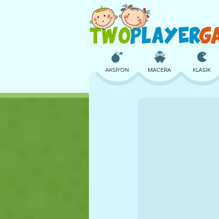
AKSIYON
MACERA
KLASIK
3D
UÇAK
UZAYLI
KALE
SATRANÇ
ÇILGIN
KIZ
GOLF
ATLAMA