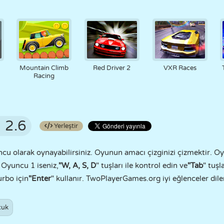
Mountain Climb
Red Driver 2
VXR Races
Racing
2.6
Yerleştir
cu olarak oynayabilirsiniz. Oyunun amacı çizginizi çizmektir. O
 Oyuncu 1 iseniz,
"W, A, S, D
" tuşları ile kontrol edin ve
"Tab
" tuşl
urbo için
"Enter
" kullanır. TwoPlayerGames.org iyi eğlenceler dile
cuk