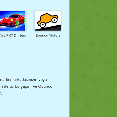
Two RX7 Drifters
Bouncy Motors
ynarken arkadaşınızın veya
arı ile turbo yapın. Ve Oyuncu
r.