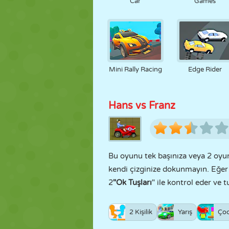
Car
Games
Mini Rally Racing
Edge Rider
Hans vs Franz
Bu oyunu tek başınıza veya 2 oyun
kendi çizginize dokunmayın. Eğer
2
"Ok Tuşları
" ile kontrol eder ve t
2 Kişilik
Yarış
Ço