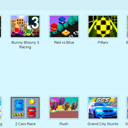
Bunny Bloony 3
Red vs Blue
Pillars
B
Racing
ng
2 Cars Race
Rush
Grand City Stunts
D