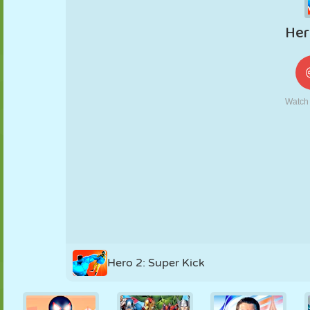
KUKLA
BULMACA
REAKSIYON
RETRO
ROBOT
STRATEJI
BECERI
TANK
TENIS
TIC TAC TOE
Hero 2: Super Kick