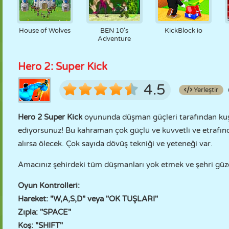
House of Wolves
BEN 10's
KickBlock io
Adventure
Hero 2: Super Kick
4.5
Yerleştir
Hero 2 Super Kick
oyununda düşman güçleri tarafından kuş
ediyorsunuz! Bu kahraman çok güçlü ve kuvvetli ve etrafındak
alırsa ölecek. Çok sayıda dövüş tekniği ve yeteneği var.
Amacınız şehirdeki tüm düşmanları yok etmek ve şehri güzel
Oyun Kontrolleri:
Hareket: "W,A,S,D" veya "OK TUŞLARI"
Zıpla: "SPACE"
Koş: "SHIFT"