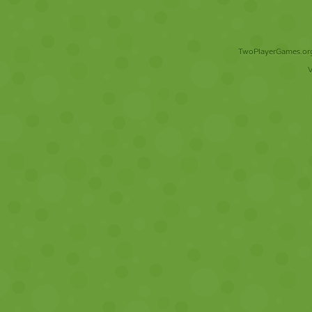
TwoPlayerGames.org 
V