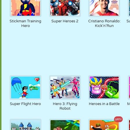
Stickman Training
Super Heroes 2
Cristiano Ronaldo:
S
Hero
Kick'n'Run
Super Flight Hero
Hero 3: Flying
Heroes in a Battle
M
Robot
yeni