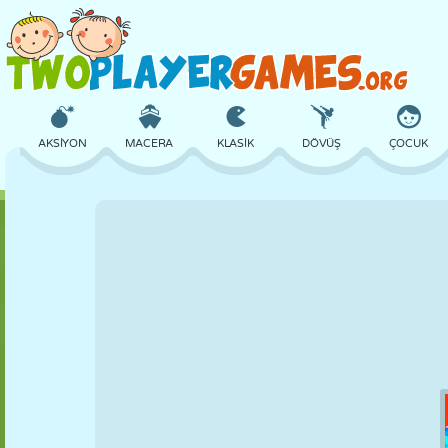
AKSIYON
MACERA
KLASIK
DÖVÜŞ
ÇOCUK
3D
UÇAK
UZAYLI
DENGE
BASKETBOL
KALE
SATRANÇ
ÇILGIN
SAVUNMA
DINOZOR
KIZ
GOLF
ATLAMA
MATEMATIK
LABIRENT