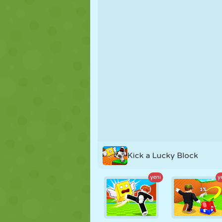
KUKLA
BULMACA
REAKSIYON
STRATEJI
BECERI
TANK
Kick a Lucky Block
yeni
y