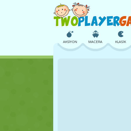
AKSIYON
MACERA
KLASIK
3D
UÇAK
UZAYLI
KALE
SATRANÇ
ÇILGIN
KIZ
GOLF
ATLAMA