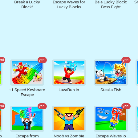
Break a Lucky
Escape Waves for
Be a Lucky Block:
Sn
Block!
Lucky Blocks
Boss Fight
eni
yeni
yeni
+1 Speed Keyboard
LavaRun io
Steal a Fish
Escape
eni
yeni
yeni
o
Escape from
Noob vs Zombie
Escape Waves io