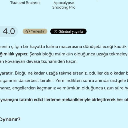
Tsunami Brainrot
Apocalypse:
Shooting Pro
4.0
Yerleştir
kmenin çılgın bir hayatta kalma macerasına dönüşebileceği kaotik
ımlılık yapıcı:
Şanslı bloğu mümkün olduğunca uzağa tekmeleyin,
dan kovalayan devasa tsunamiden kaçın.
aratır. Bloğu ne kadar uzağa tekmelerseniz, ödüller de o kadar 
lgalarını da serbest bırakır. Yere indikten sonra anında rastgele
manız, engellerden kaçmanız ve mümkün olduğunca uzun süre ha
oynanışını tatmin edici ilerleme mekanikleriyle birleştirerek her
 Oynanır?