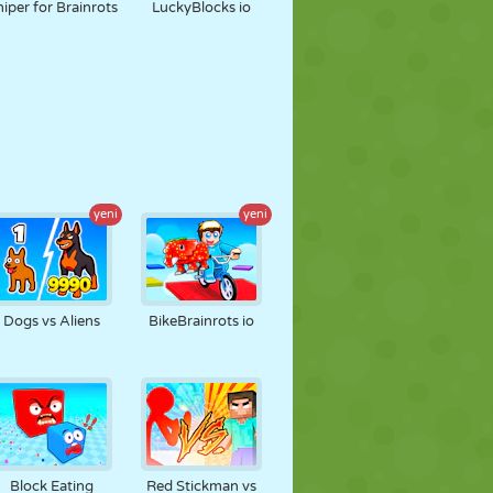
iper for Brainrots
LuckyBlocks io
yeni
yeni
Dogs vs Aliens
BikeBrainrots io
Block Eating
Red Stickman vs