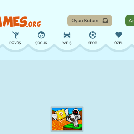
Oyun Kutum
DÖVÜŞ
ÇOCUK
YARIŞ
SPOR
ÖZEL
DENGE
BASKETBOL
ÇATIŞMA
BILARDO
MASA
SAVUNMA
DINOZOR
SÜRÜŞ
EĞITICI
KAÇIŞ
MATEMATIK
LABIRENT
CANAVAR
MOTOSIKLET
ONLINE