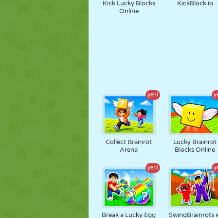
Kick Lucky Blocks
KickBlock io
Online
yeni
y
Collect Brainrot
Lucky Brainrot
Arena
Blocks Online
yeni
y
Break a Lucky Egg
SwingBrainrots i