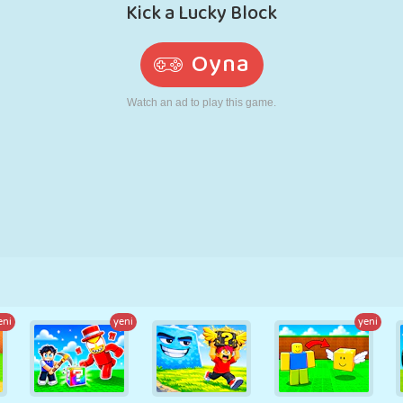
RETRO
ROBOT
KOŞU
OKUL
ATIŞ
TENIS
TIC TAC TOE
DOKUNMATIK
KULE
KAMYON
eni
yeni
yeni