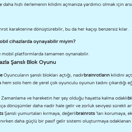
e daha hızlı ilerlemenin kilidini açmanıza yardımcı olmak için arsan
inrot karakterine dönüştürebilir, bu da her kaçışı benzersiz kılar.
bil cihazlarda oynayabilir miyim?
mobil platformlarda tamamen oynanabilir.
zla Şanslı Blok Oyunu
ne
Oyuncuların şanslı blokları açtığı, nadir
brainrotların
kilidini açt
la hem solo hem de yerel çok oyunculu oyunun tadını çıkardığı eğ
Zamanlama ve hareketin her şey olduğu hayatta kalma odaklı
b
kça dönüşümler daha nadir hale gelir ve zorluk seviyesi sürekli ar
ts
Şanslı yumurtaları kırmaya, değerli
brainrots
'ları korumaya, e
ınırken daha güçlü bir pasif gelir sistemi oluşturmaya odaklanan