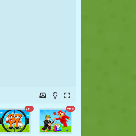
FUTBOL
UZAY
ÇÖP ADAM
SAVAŞ
GÜREŞ
ZOMBI
yeni
yeni