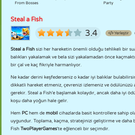
From Bosses
Party
Steal a Fish
3.4
Yerleştir
Steal a Fish
sizi her hareketin önemli olduğu tehlikeli bir s
balıkları yakalamak ve bela sizi yakalamadan önce kaçmakt
bir çal ve kaç fikriyle harmanlıyor.
Ne kadar derini keşfederseniz o kadar iyi balıklar bulabilirsi
dikkatli hareket etmeniz, çevrenizi izlemeniz ve ödülünüz
gerekir. Steal a Fish'e başlamak kolaydır, ancak daha iyi ö
koşu daha yoğun hale gelir.
Hem
PC
hem de
mobil
cihazlarda basit kontrollere sahip o
uygundur. Toplama, kaçma, stratejinizi geliştirme ve daha b
Fish
TwoPlayerGames
'te eğlenceli bir seçimdir.