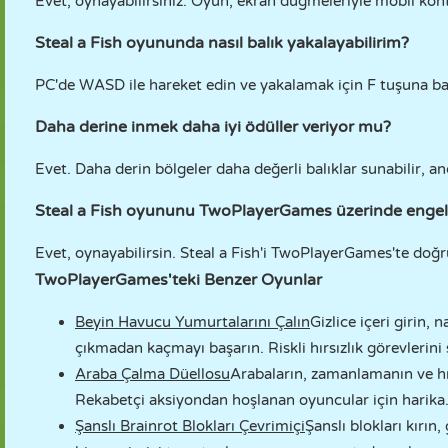
Evet, oynayabilirsiniz. Oyun, ekran düğmeleriyle mobil kontr
Steal a Fish oyununda nasıl balık yakalayabilirim?
PC'de WASD ile hareket edin ve yakalamak için F tuşuna ba
Daha derine inmek daha iyi ödüller veriyor mu?
Evet. Daha derin bölgeler daha değerli balıklar sunabilir, a
Steal a Fish oyununu TwoPlayerGames üzerinde engels
Evet, oynayabilirsin. Steal a Fish'i TwoPlayerGames'te doğru
TwoPlayerGames'teki Benzer Oyunlar
Beyin Havucu Yumurtalarını Çalın
Gizlice içeri girin,
çıkmadan kaçmayı başarın. Riskli hırsızlık görevlerini
Araba Çalma Düellosu
Arabaların, zamanlamanın ve hız
Rekabetçi aksiyondan hoşlanan oyuncular için harika
Şanslı Brainrot Blokları Çevrimiçi
Şanslı blokları kırın