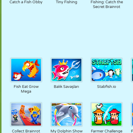
Catch a Fish Obby
Tiny Fishing
Fishing: Catch the
Secret Brainrot
Fish Eat Grow
Balık Savaşları
Stabfish.io
Mega
Collect Brainrot
My Dolphin Show
Farmer Challenge
F