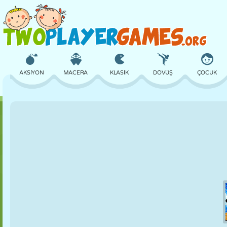
AKSIYON
MACERA
KLASIK
DÖVÜŞ
ÇOCUK
3D
UÇAK
UZAYLI
DENGE
BASKETBOL
KALE
SATRANÇ
ÇILGIN
SAVUNMA
DINOZOR
KIZ
GOLF
ATLAMA
MATEMATIK
LABIRENT