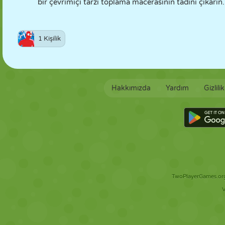
bir çevrimiçi tarzı toplama macerasının tadını çıkarın.
1 Kişilik
Hakkımızda
Yardım
Gizlili
TwoPlayerGames.org 
V