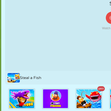
KUKLA
BULMACA
REAKSIYON
RETRO
ROBOT
STRATEJI
BECERI
TANK
TENIS
TIC TAC TOE
Steal a Fish
yeni