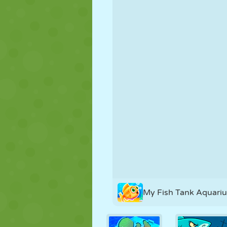
KUKLA
BULMACA
REAKSIYON
STRATEJI
BECERI
TANK
My Fish Tank Aquari