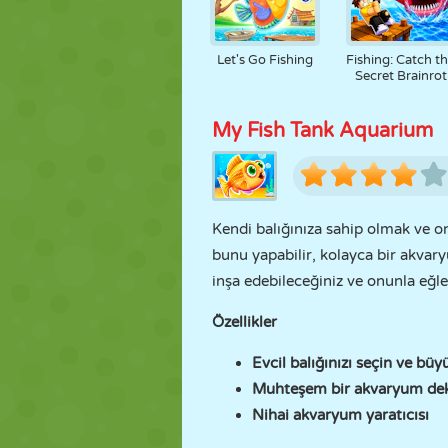
Let's Go Fishing
Fishing: Catch t
Secret Brainrot
My Fish Tank Aquarium
Kendi balığınıza sahip olmak ve 
bunu yapabilir, kolayca bir akvary
inşa edebileceğiniz ve onunla eğle
Özellikler
Evcil balığınızı seçin ve büy
Muhteşem bir akvaryum dek
Nihai akvaryum yaratıcısı