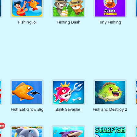
Fishing.io
Fishing Dash
Tiny Fishing
Fish Eat Grow Big
Balık Savaşları
Fish and Destroy 2
eni