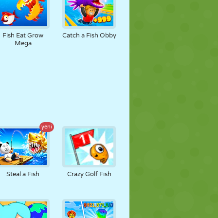
Fish Eat Grow
Catch a Fish Obby
Mega
yeni
Steal a Fish
Crazy Golf Fish