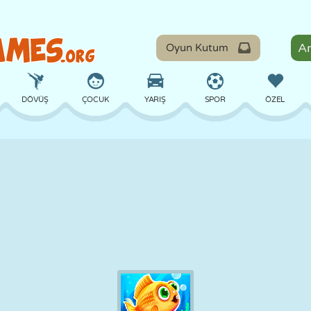
Oyun Kutum
DÖVÜŞ
ÇOCUK
YARIŞ
SPOR
ÖZEL
DENGE
BASKETBOL
ÇATIŞMA
BILARDO
MASA
SAVUNMA
DINOZOR
SÜRÜŞ
EĞITICI
KAÇIŞ
MATEMATIK
LABIRENT
CANAVAR
MOTOSIKLET
ONLINE