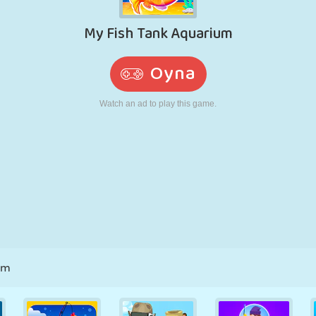
RETRO
ROBOT
KOŞU
OKUL
ATIŞ
TENIS
TIC TAC TOE
DOKUNMATIK
KULE
KAMYON
um