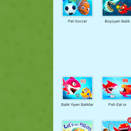
Pet Soccer
Büyüyen Balık
Balık Yiyen Balıklar
Fish Eat io
y