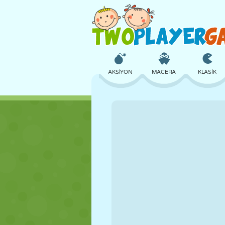
AKSIYON
MACERA
KLASIK
3D
UÇAK
UZAYLI
KALE
SATRANÇ
ÇILGIN
KIZ
GOLF
ATLAMA