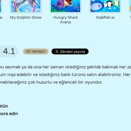
he
My Dolphin Show
Hungry Shark
Stabfish.io
Arena
4.1
Yerleştir
onu sevmek ya da ona her zaman istediğiniz şekilde bakmak her z
um inşa edebilir ve istediğiniz balık türünü satın alabilirsiniz. 
nebileceğiniz çok huzurlu ve eğlenceli bir oyundur.
ütün
ore edin