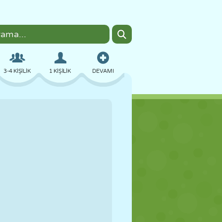
3-4 KIŞILIK
1 KIŞILIK
DEVAMI
BOMBACI
TARAYICI
ARABA
UÇUŞ
YEMEK
EĞLENCELI
PIXEL ART
PLATFORM
HAVUZ