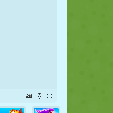
FUTBOL
UZAY
ÇÖP ADAM
SAVAŞ
GÜREŞ
ZOMBI