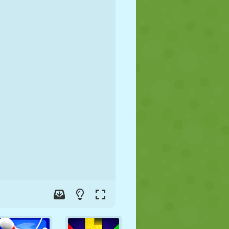
FUTBOL
UZAY
ÇÖP ADAM
SAVAŞ
GÜREŞ
ZOMBI