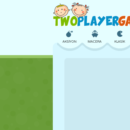
AKSIYON
MACERA
KLASIK
3D
UÇAK
UZAYLI
KALE
SATRANÇ
ÇILGIN
KIZ
GOLF
ATLAMA