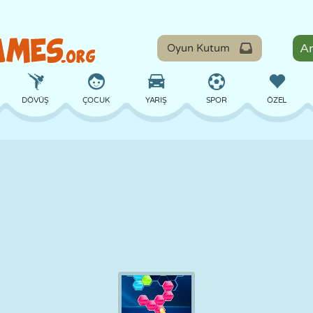
Oyun Kutum
DÖVÜŞ
ÇOCUK
YARIŞ
SPOR
ÖZEL
DENGE
BASKETBOL
ÇATIŞMA
BILARDO
MASA
SAVUNMA
DINOZOR
SÜRÜŞ
EĞITICI
KAÇIŞ
MATEMATIK
LABIRENT
CANAVAR
MOTOSIKLET
ONLINE