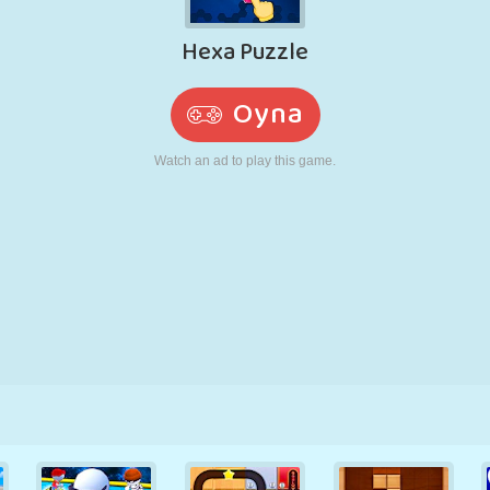
RETRO
ROBOT
KOŞU
OKUL
ATIŞ
TENIS
TIC TAC TOE
DOKUNMATIK
KULE
KAMYON