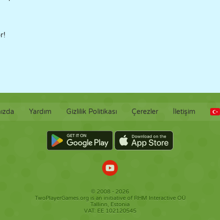
r!
ızda
Yardım
Gizlilik Politikası
Çerezler
İletişim
© 2008 - 2026
TwoPlayerGames.org is an initiative of RHM Interactive OÜ
Tallinn, Estonia
VAT: EE 102120545