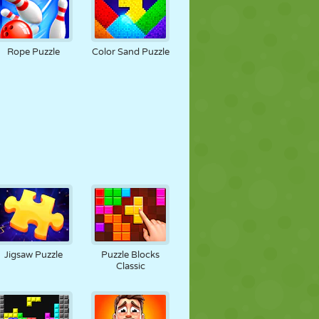
Rope Puzzle
Color Sand Puzzle
Jigsaw Puzzle
Puzzle Blocks
Classic