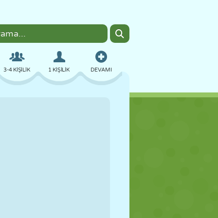
3-4 KIŞILIK
1 KIŞILIK
DEVAMI
BOMBACI
TARAYICI
ARABA
UÇUŞ
YEMEK
EĞLENCELI
PIXEL ART
PLATFORM
HAVUZ