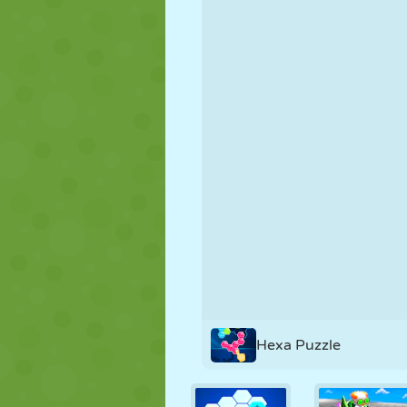
KUKLA
BULMACA
REAKSIYON
STRATEJI
BECERI
TANK
Hexa Puzzle