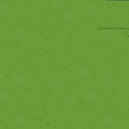
TwoPlayerGames.org 
V