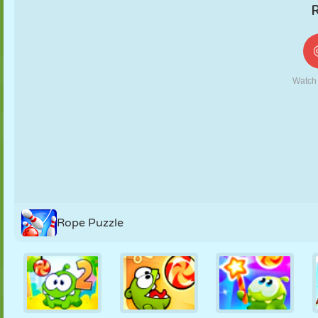
KUKLA
BULMACA
REAKSIYON
RETRO
ROBOT
STRATEJI
BECERI
TANK
TENIS
TIC TAC TOE
Rope Puzzle