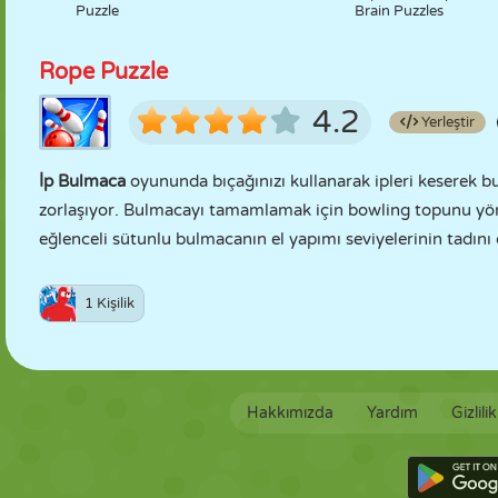
Puzzle
Brain Puzzles
Rope Puzzle
4.2
Yerleştir
İp Bulmaca
oyununda bıçağınızı kullanarak ipleri keserek b
zorlaşıyor. Bulmacayı tamamlamak için bowling topunu yönl
eğlenceli sütunlu bulmacanın el yapımı seviyelerinin tadını 
1 Kişilik
Hakkımızda
Yardım
Gizlili