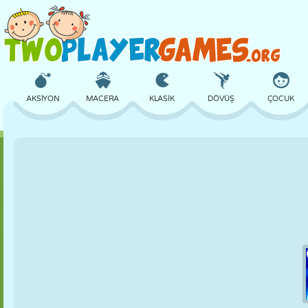
AKSIYON
MACERA
KLASIK
DÖVÜŞ
ÇOCUK
3D
UÇAK
UZAYLI
DENGE
BASKETBOL
KALE
SATRANÇ
ÇILGIN
SAVUNMA
DINOZOR
KIZ
GOLF
ATLAMA
MATEMATIK
LABIRENT