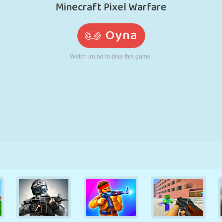
RETRO
ROBOT
KOŞU
OKUL
ATIŞ
TENIS
TIC TAC TOE
DOKUNMATIK
KULE
KAMYON