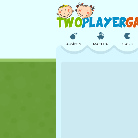
AKSIYON
MACERA
KLASIK
3D
UÇAK
UZAYLI
KALE
SATRANÇ
ÇILGIN
KIZ
GOLF
ATLAMA