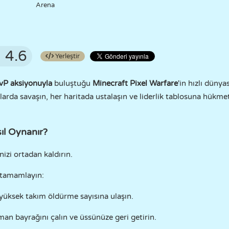
Arena
4.6
Yerleştir
vP aksiyonuyla
buluştuğu
Minecraft Pixel Warfare
'in hızlı dünya
arda savaşın, her haritada ustalaşın ve liderlik tablosuna hükme
ıl Oynanır?
inizi ortadan kaldırın.
 tamamlayın:
yüksek takım öldürme sayısına ulaşın.
n bayrağını çalın ve üssünüze geri getirin.