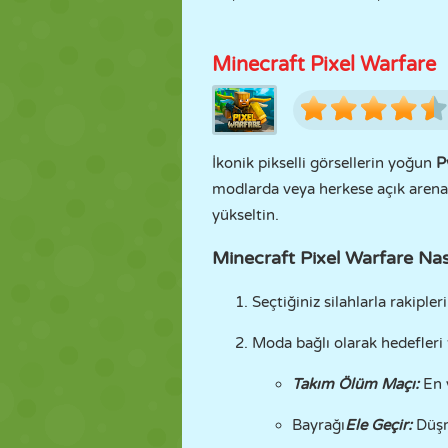
Minecraft Pixel Warfare
İkonik pikselli görsellerin yoğun
P
modlarda veya herkese açık arenal
yükseltin.
Minecraft Pixel Warfare Nas
Seçtiğiniz silahlarla rakipler
Moda bağlı olarak hedefleri
Takım Ölüm Maçı:
En 
Bayrağı
Ele Geçir:
Düşma