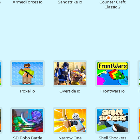
e
ArmedForces io
Sandstrike io
Counter Craft
Classic 2
Poxel io
Overtide io
FrontWars io
T
SD Robo Battle
Narrow One
Shell Shockers