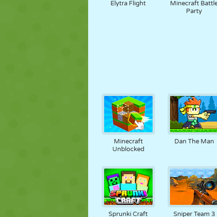
Elytra Flight
Minecraft Battl
Party
Minecraft
Dan The Man
Unblocked
Sprunki Craft
Sniper Team 3