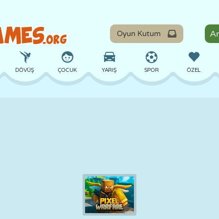
Oyun Kutum
DÖVÜŞ
ÇOCUK
YARIŞ
SPOR
ÖZEL
DENGE
BASKETBOL
ÇATIŞMA
BILARDO
MASA
SAVUNMA
DINOZOR
SÜRÜŞ
EĞITICI
KAÇIŞ
MATEMATIK
LABIRENT
CANAVAR
MOTOSIKLET
ONLINE