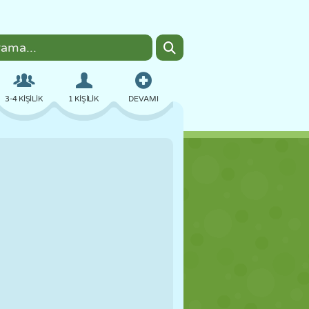
3-4 KIŞILIK
1 KIŞILIK
DEVAMI
BOMBACI
TARAYICI
ARABA
UÇUŞ
YEMEK
EĞLENCELI
PIXEL ART
PLATFORM
HAVUZ