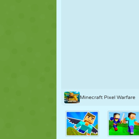
KUKLA
BULMACA
REAKSIYON
STRATEJI
BECERI
TANK
Minecraft Pixel Warfare