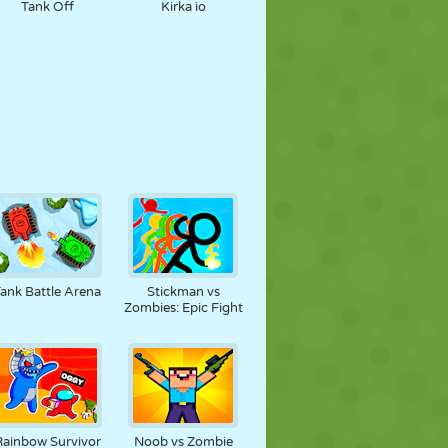
Tank Off
Kirka io
ank Battle Arena
Stickman vs
Zombies: Epic Fight
Rainbow Survivor
Noob vs Zombie