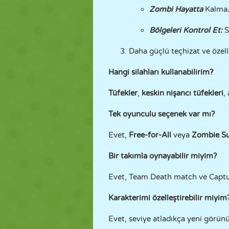
Zombi Hayatta
Kalma
Bölgeleri Kontrol Et:
S
Daha güçlü teçhizat ve özell
Hangi silahları kullanabilirim?
Tüfekler
,
keskin nişancı
tüfekleri
,
Tek oyunculu seçenek var mı?
Evet,
Free-for-All
veya
Zombie Su
Bir takımla oynayabilir miyim?
Evet, Team Death match ve Capture 
Karakterimi özelleştirebilir miyim
Evet, seviye atladıkça yeni görünüm