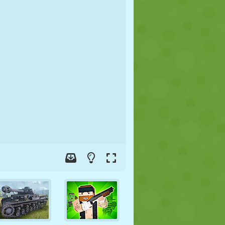
FUTBOL
UZAY
ÇÖP ADAM
SAVAŞ
GÜREŞ
ZOMBI