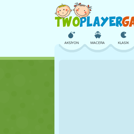
AKSIYON
MACERA
KLASIK
3D
UÇAK
UZAYLI
KALE
SATRANÇ
ÇILGIN
KIZ
GOLF
ATLAMA