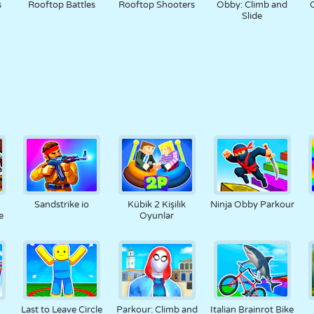
s
Rooftop Battles
Rooftop Shooters
Obby: Climb and
Slide
Sandstrike io
Kübik 2 Kişilik
Ninja Obby Parkour
e
Oyunlar
Last to Leave Circle
Parkour: Climb and
Italian Brainrot Bike