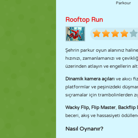
Parkour
Rooftop Run
Şehrin parkur oyun alanınız halin
hızınızı, zamanlamanızı ve çevikliğ
üzerinden atlayın ve engellerin al
Dinamik kamera açıları
ve akıcı fi
platformlar ve peşinizdeki düşman
sıçramalar için trambolinlerden zı
Wacky
Flip, Flip Master
,
Backflip
beceri, akış ve hassasiyeti ödülle
Nasıl Oynanır?