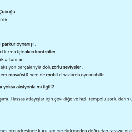
 Çubuğu
rme
cı parkur oynanışı
.
i kırma için
akıcı kontroller
.
ik ortamlar.
leksiyon parçalarıyla dolu
zorlu seviyeler
.
 hem
masaüstü
hem de
mobil
cihazlarda oynanabilir.
yoksa aksiyonla mı ilgili?
ımı. Hassas atlayışlar için çevikliğe ve hızlı tempolu zorlukların
es.org adresinde kurulum gerektirmeden doğrudan tarayıcınızd