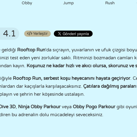
Obby
Jump
Rush
4.1
Yerleştir
e geldiği
Rooftop Run
'da sıçrayın, yuvarlanın ve ufuk çizgisi bo
inizi test eden yeni zorluklar saklı. Ritminizi bozmadan camları k
tından kayın.
Koşunuz ne kadar hızlı ve akıcı olursa, skorunuz ve s
ziğiyle
Rooftop Run, serbest koşu heyecanını hayata geçiriyor
. C
lardan dar kaçışlarla karşılaşacaksınız.
Çatılara dağılmış
paralar
playın ve şehrin her köşesinde ustalaşın.
 Dive 3D
,
Ninja Obby Parkour
veya
Obby Pogo Parkour
gibi oyun
ndiren bu adrenalin dolu mücadeleyi seveceksiniz.