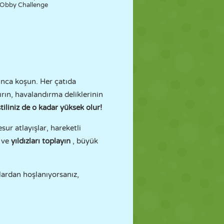
Obby Challenge
yunca koşun. Her çatıda
ırın, havalandırma deliklerinin
tiliniz de o kadar yüksek olur!
esur atlayışlar, hareketli
ı
ve
yıldızları
toplayın
, büyük
lardan hoşlanıyorsanız,