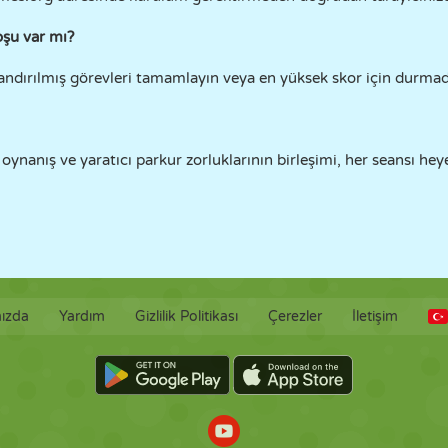
oşu var mı?
ılandırılmış görevleri tamamlayın veya en yüksek skor için dur
oynanış ve yaratıcı parkur zorluklarının birleşimi, her seansı heye
ızda
Yardım
Gizlilik Politikası
Çerezler
İletişim