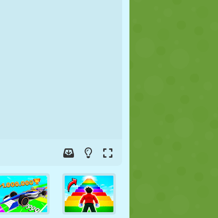
FUTBOL
UZAY
ÇÖP ADAM
SAVAŞ
GÜREŞ
ZOMBI