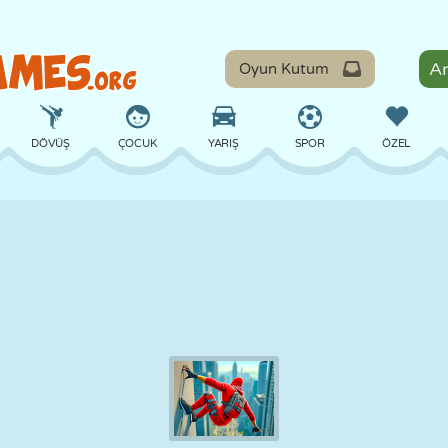
Oyun Kutum
DÖVÜŞ
ÇOCUK
YARIŞ
SPOR
ÖZEL
DENGE
BASKETBOL
ÇATIŞMA
BILARDO
MASA
SAVUNMA
DINOZOR
SÜRÜŞ
EĞITICI
KAÇIŞ
MATEMATIK
LABIRENT
CANAVAR
MOTOSIKLET
ONLINE