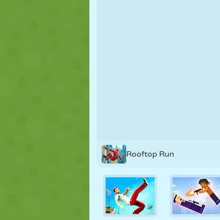
KUKLA
BULMACA
REAKSIYON
STRATEJI
BECERI
TANK
Rooftop Run