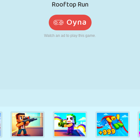
RETRO
ROBOT
KOŞU
OKUL
ATIŞ
TENIS
TIC TAC TOE
DOKUNMATIK
KULE
KAMYON