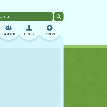
3-4 KIŞILIK
1 KIŞILIK
DEVAMI
BOMBACI
TARAYICI
ARABA
UÇUŞ
YEMEK
EĞLENCELI
PIXEL ART
PLATFORM
HAVUZ