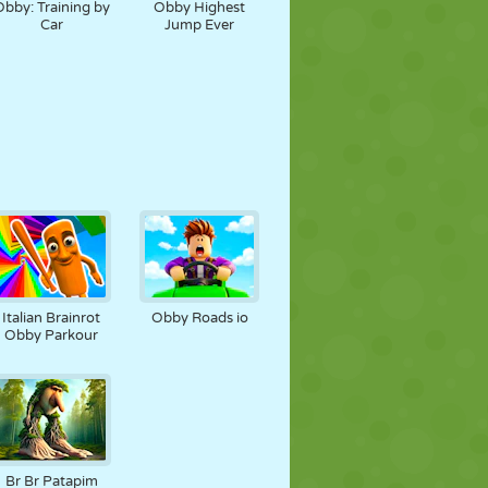
Obby: Training by
Obby Highest
Car
Jump Ever
Italian Brainrot
Obby Roads io
Obby Parkour
Br Br Patapim