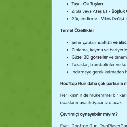
Taşı -
Ok Tuşları
Zıpla veya Ateş Et -
Boşluk
Güçlendirme -
Vites
Değişti
Temel Özellikler
Şehir çatılarında
hızlı ve akı
Zıplama, kayma ve bariyerler
Güzel 3D görseller
ve dinam
Tuzaklar, trambolinler ve ko
İndirmeye gerek kalmadan
Rooftop Run daha çok parkurla mı 
Her ikisinin de mükemmel bir karış
odaklanmaya ihtiyacınız olacak.
Çevrimiçi oynayabilir miyim?
Evet. Rooftop Run, TwoPlayerGam