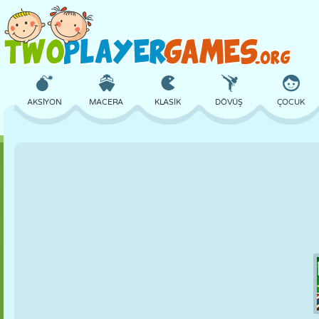
AKSIYON
MACERA
KLASIK
DÖVÜŞ
ÇOCUK
3D
UÇAK
UZAYLI
DENGE
BASKETBOL
KALE
SATRANÇ
ÇILGIN
SAVUNMA
DINOZOR
KIZ
GOLF
ATLAMA
MATEMATIK
LABIRENT