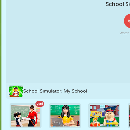
KUKLA
BULMACA
REAKSIYON
RETRO
ROBOT
STRATEJI
BECERI
TANK
TENIS
TIC TAC TOE
School Simulator: My School
yeni