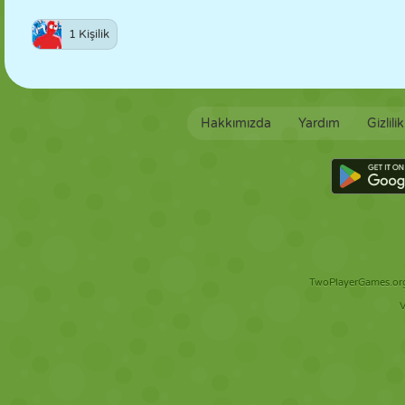
1 Kişilik
Hakkımızda
Yardım
Gizlili
TwoPlayerGames.org 
V