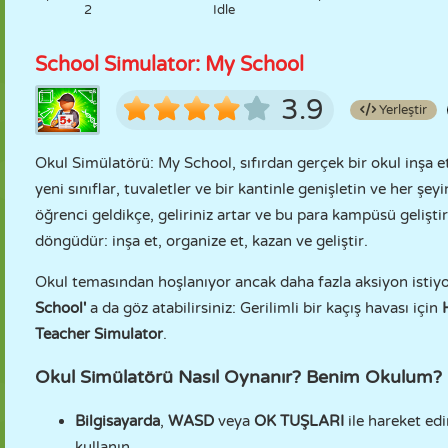
2
Idle
School Simulator: My School
3.9
Yerleştir
Okul Simülatörü: My School, sıfırdan gerçek bir okul inşa e
yeni sınıflar, tuvaletler ve bir kantinle genişletin ve her şe
öğrenci geldikçe, geliriniz artar ve bu para kampüsü geliştir
döngüdür: inşa et, organize et, kazan ve geliştir.
Okul temasından hoşlanıyor ancak daha fazla aksiyon istiyo
School'
a da göz atabilirsiniz: Gerilimli bir kaçış havası için
Teacher Simulator
.
Okul Simülatörü Nasıl Oynanır? Benim Okulum?
Bilgisayarda
,
WASD
veya
OK TUŞLARI
ile hareket ed
kullanın.