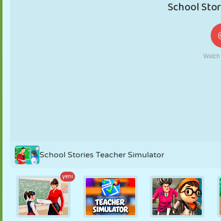
KUKLA
BULMACA
REAKSIYON
RETRO
ROBOT
STRATEJI
BECERI
TANK
TENIS
TIC TAC TOE
School Stories Teacher Simulator
yeni