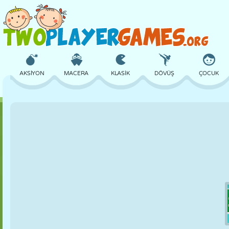
AKSIYON
MACERA
KLASIK
DÖVÜŞ
ÇOCUK
3D
UÇAK
UZAYLI
DENGE
BASKETBOL
KALE
SATRANÇ
ÇILGIN
SAVUNMA
DINOZOR
KIZ
GOLF
ATLAMA
MATEMATIK
LABIRENT