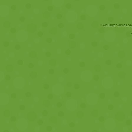
TwoPlayerGames.org 
V