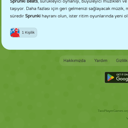
Sprunki Beats
, sürükleyici oynanışı, büyüleyici müzikleri ve
taşıyor. Daha fazlası için geri gelmenizi sağlayacak müzi
süredir
Sprunki
hayranı olun, ister ritim oyunlarında yeni ol
1 Kişilik
Hakkımızda
Yardım
Gizlili
TwoPlayerGames.org 
V