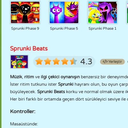
Sprunki Phase 9
Sprunki Phase 5
Sprunki Phase 1
Sprunki Beats
4.3
Yerleştir
Müzik
,
ritim
ve
ilgi çekici oynanışın
benzersiz bir deneyimde
İster ritim tutkunu ister
Sprunki
hayranı olun, bu oyun çarpıc
büyüleyecek.
Sprunki Beats
korku ve normal olmak üzere i
Her biri farklı bir ortamda geçen dört sürükleyici seviye ile
Kontroller:
Masaüstünde: