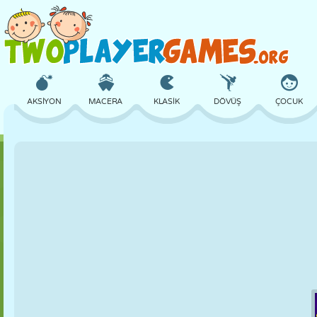
AKSIYON
MACERA
KLASIK
DÖVÜŞ
ÇOCUK
3D
UÇAK
UZAYLI
DENGE
BASKETBOL
KALE
SATRANÇ
ÇILGIN
SAVUNMA
DINOZOR
KIZ
GOLF
ATLAMA
MATEMATIK
LABIRENT