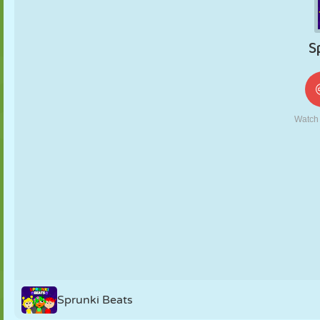
KUKLA
BULMACA
REAKSIYON
RETRO
ROBOT
STRATEJI
BECERI
TANK
TENIS
TIC TAC TOE
Sprunki Beats