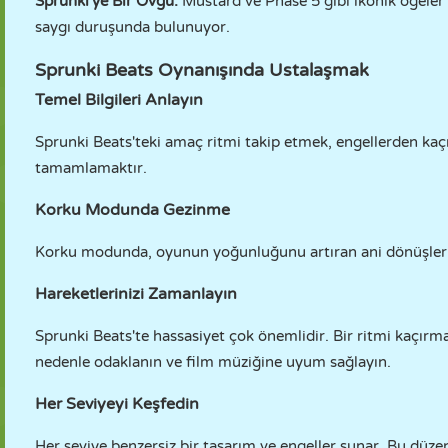
Sprunki'ye Bir Övgü:
Mustard ve Phase 5 gibi ikonik öğeler 
saygı duruşunda bulunuyor.
Sprunki Beats Oynanışında Ustalaşmak
Temel Bilgileri Anlayın
Sprunki Beats'teki amaç ritmi takip etmek, engellerden k
tamamlamaktır.
Korku Modunda Gezinme
Korku modunda, oyunun yoğunluğunu artıran ani dönüşler ve
Hareketlerinizi Zamanlayın
Sprunki Beats'te hassasiyet çok önemlidir. Bir ritmi kaçırma
nedenle odaklanın ve film müziğine uyum sağlayın.
Her Seviyeyi Keşfedin
Her seviye benzersiz bir tasarım ve engeller sunar. Bu düzen