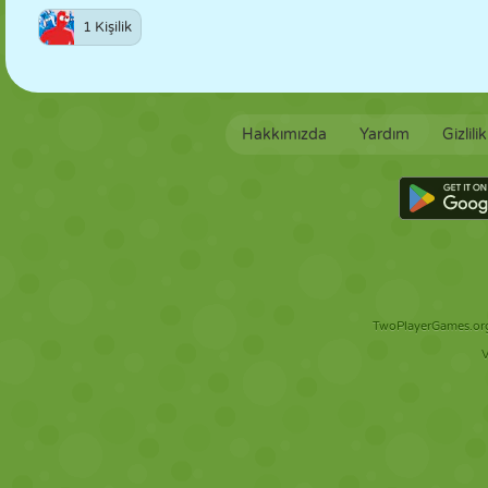
1 Kişilik
Hakkımızda
Yardım
Gizlili
TwoPlayerGames.org 
V