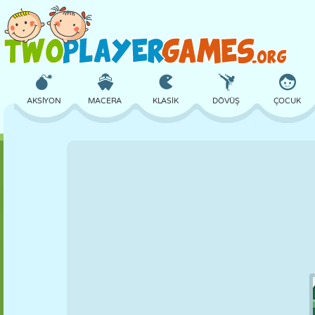
AKSIYON
MACERA
KLASIK
DÖVÜŞ
ÇOCUK
3D
UÇAK
UZAYLI
DENGE
BASKETBOL
KALE
SATRANÇ
ÇILGIN
SAVUNMA
DINOZOR
KIZ
GOLF
ATLAMA
MATEMATIK
LABIRENT