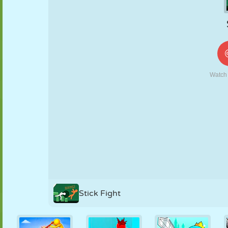
KUKLA
BULMACA
REAKSIYON
RETRO
ROBOT
STRATEJI
BECERI
TANK
TENIS
TIC TAC TOE
Stick Fight