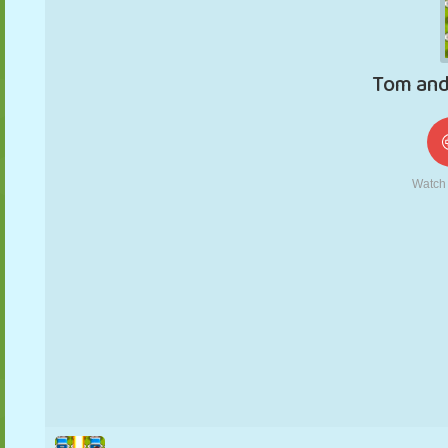
KUKLA
BULMACA
REAKSIYON
RETRO
ROBOT
STRATEJI
BECERI
TANK
TENIS
TIC TAC TOE