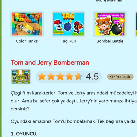
More Mayhem
Color Tanks
Tag Run
Bomber Battle
Tom and Jerry Bomberman
4.5
Yerleştir
Çizgi film karakterleri Tom ve Jerry arasındaki mücadeleyi h
olur. Ama bu sefer çok yaklaştı. Jerry'nin yardımınıza ihti
dersiniz?
Oyundaki amacınız Tom'u bombalamak. Tek başınıza ya da bi
1. OYUNCU: