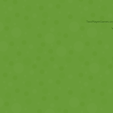
TwoPlayerGames.org 
V