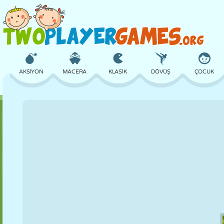
AKSIYON
MACERA
KLASIK
DÖVÜŞ
ÇOCUK
3D
UÇAK
UZAYLI
DENGE
BASKETBOL
KALE
SATRANÇ
ÇILGIN
SAVUNMA
DINOZOR
KIZ
GOLF
ATLAMA
MATEMATIK
LABIRENT