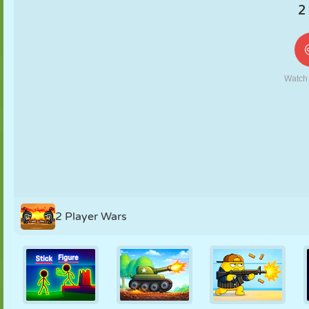
KUKLA
BULMACA
REAKSIYON
RETRO
ROBOT
STRATEJI
BECERI
TANK
TENIS
TIC TAC TOE
2 Player Wars