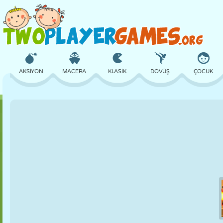
AKSIYON
MACERA
KLASIK
DÖVÜŞ
ÇOCUK
3D
UÇAK
UZAYLI
DENGE
BASKETBOL
KALE
SATRANÇ
ÇILGIN
SAVUNMA
DINOZOR
KIZ
GOLF
ATLAMA
MATEMATIK
LABIRENT