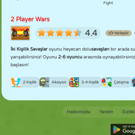
Fight
2 Player Wars
4.4
Yerleştir
İki Kişilik Savaşlar
oyunu heyecan dolu
savaşları
bir arada s
yarışabilirsiniz! Oyunu
2-6 oyuncu
arasında oynayabilirsiniz
başlasın!
2 Kişilik
Aksiyon
3-4 Kişilik
Çatışma
Hakkımızda
Yardım
Gizlili