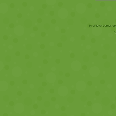
TwoPlayerGames.org 
V