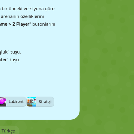
 bir önceki versiyona göre
arenanın özelliklerini
ame > 2 Player
" butonlarını
şluk
" tuşu.
ter
" tuşu.
Labirent
Strateji
Türkçe