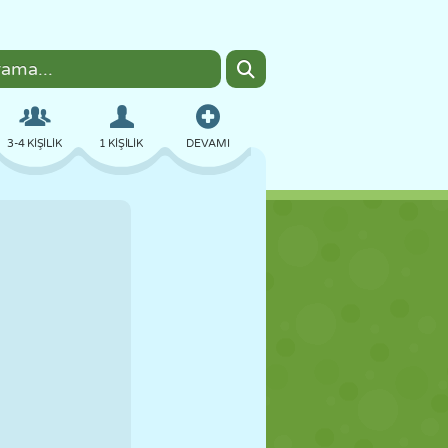
3-4 KIŞILIK
1 KIŞILIK
DEVAMI
BOMBACI
TARAYICI
ARABA
UÇUŞ
YEMEK
EĞLENCELI
PIXEL ART
PLATFORM
HAVUZ