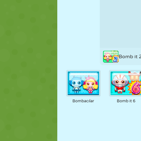
KUKLA
BULMACA
REAKSIYON
STRATEJI
BECERI
TANK
Bomb it 
Bombacılar
Bomb it 6