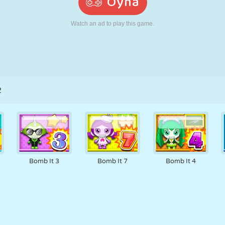
RETRO
ROBOT
KOŞU
OKUL
ATIŞ
TENIS
TIC TAC TOE
DOKUNMATIK
KULE
KAMYON
2
Bomb It 3
Bomb It 7
Bomb It 4