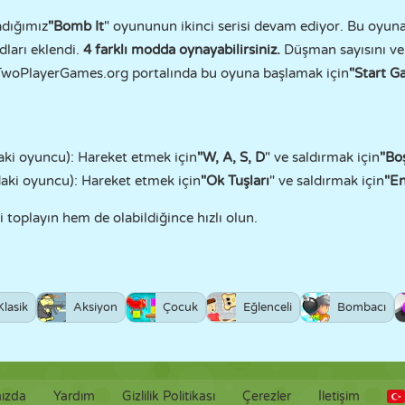
adığımız
"Bomb It
" oyununun ikinci serisi devam ediyor. Bu oyuna
dları eklendi.
4 farklı modda oynayabilirsiniz.
Düşman sayısını ve 
iz. TwoPlayerGames.org portalında bu oyuna başlamak için
"Start G
aki oyuncu): Hareket etmek için
"W, A, S, D
" ve saldırmak için
"Bo
daki oyuncu): Hareket etmek için
"Ok Tuşları
" ve saldırmak için
"En
 toplayın hem de olabildiğince hızlı olun.
Klasik
Aksiyon
Çocuk
Eğlenceli
Bombacı
ızda
Yardım
Gizlilik Politikası
Çerezler
İletişim