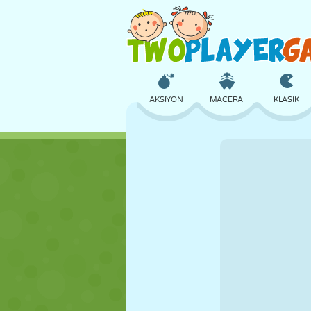
AKSIYON
MACERA
KLASIK
3D
UÇAK
UZAYLI
KALE
SATRANÇ
ÇILGIN
KIZ
GOLF
ATLAMA