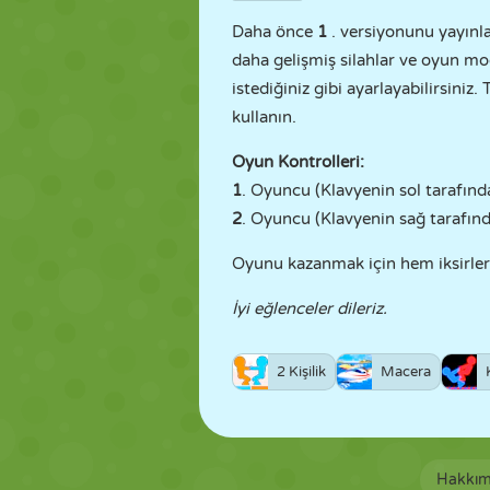
Daha önce
1
. versiyonunu yayınl
daha gelişmiş silahlar ve oyun mo
istediğiniz gibi ayarlayabilirsin
kullanın.
Oyun Kontrolleri:
1
. Oyuncu (Klavyenin sol tarafınd
2
. Oyuncu (Klavyenin sağ tarafın
Oyunu kazanmak için hem iksirleri
İyi eğlenceler dileriz.
2 Kişilik
Macera
Hakkım