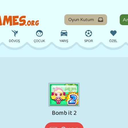
Oyun Kutum
DÖVÜŞ
ÇOCUK
YARIŞ
SPOR
ÖZEL
DENGE
BASKETBOL
ÇATIŞMA
BILARDO
MASA
SAVUNMA
DINOZOR
SÜRÜŞ
EĞITICI
KAÇIŞ
MATEMATIK
LABIRENT
CANAVAR
MOTOSIKLET
ONLINE