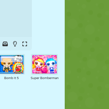
FUTBOL
UZAY
ÇÖP ADAM
SAVAŞ
GÜREŞ
ZOMBI
Bomb It 5
Super Bomberman