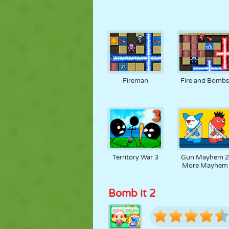
Fireman
Fire and Bomb
Territory War 3
Gun Mayhem 2
More Mayhem
Bomb it 2