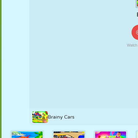
KUKLA
BULMACA
REAKSIYON
RETRO
ROBOT
STRATEJI
BECERI
TANK
TENIS
TIC TAC TOE
Brainy Cars