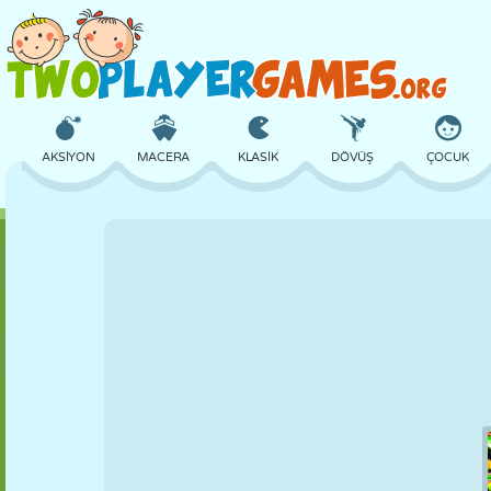
AKSIYON
MACERA
KLASIK
DÖVÜŞ
ÇOCUK
3D
UÇAK
UZAYLI
DENGE
BASKETBOL
KALE
SATRANÇ
ÇILGIN
SAVUNMA
DINOZOR
KIZ
GOLF
ATLAMA
MATEMATIK
LABIRENT