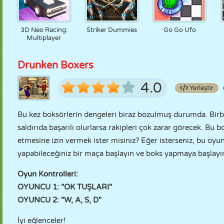
3D Neo Racing:
Striker Dummies
Go Go Ufo
Multiplayer
Drunken Boxers
4.0
Yerleştir
Bu kez boksörlerin dengeleri biraz bozulmuş durumda. Birbi
saldırıda başarılı olurlarsa rakipleri çok zarar görecek. Bu 
etmesine izin vermek ister misiniz? Eğer isterseniz, bu oyu
yapabileceğiniz bir maça başlayın ve boks yapmaya başlayı
Oyun Kontrolleri:
OYUNCU 1: "OK TUŞLARI"
OYUNCU 2: "W, A, S, D"
İyi eğlenceler!