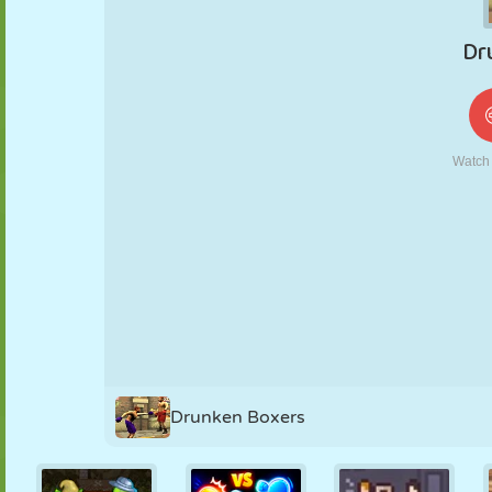
KUKLA
BULMACA
REAKSIYON
RETRO
ROBOT
STRATEJI
BECERI
TANK
TENIS
TIC TAC TOE
Drunken Boxers