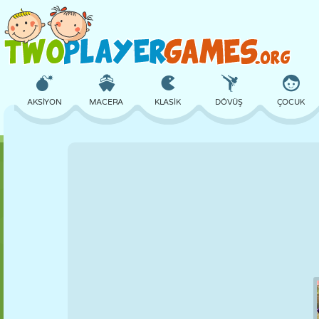
AKSIYON
MACERA
KLASIK
DÖVÜŞ
ÇOCUK
3D
UÇAK
UZAYLI
DENGE
BASKETBOL
KALE
SATRANÇ
ÇILGIN
SAVUNMA
DINOZOR
KIZ
GOLF
ATLAMA
MATEMATIK
LABIRENT