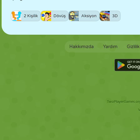
2 Kişilik
Dövüş
Aksiyon
3D
Hakkımızda
Yardım
Gizlili
TwoPlayerGames.org 
V