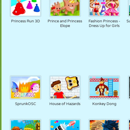
Princess Run 3D
Prince and Princess
Fashion Princess -
S
Elope
Dress Up for Girls
SprunkOSC
House of Hazards
Konkey Dong