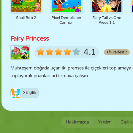
Snail Bob 2
Pixel Demolisher
Fairy Tail vs One
Cannon
Piece 1.1
Fairy Princess
4.1
Yerleştir
Muhteşem doğada uçan iki prenses ile çiçekleri toplamaya 
toplayarak puanları arttırmaya çalışın.
2 Kişilik
Hakkımızda
Yardım
Gizlili