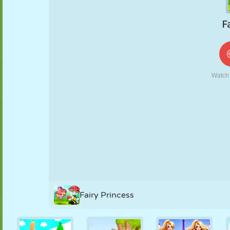
KUKLA
BULMACA
REAKSIYON
RETRO
ROBOT
STRATEJI
BECERI
TANK
TENIS
TIC TAC TOE
Fairy Princess