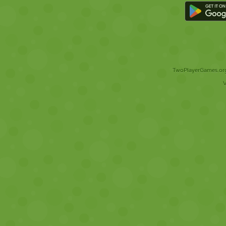
TwoPlayerGames.org 
V