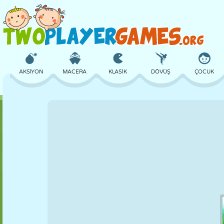
AKSIYON
MACERA
KLASIK
DÖVÜŞ
ÇOCUK
3D
UÇAK
UZAYLI
DENGE
BASKETBOL
KALE
SATRANÇ
ÇILGIN
SAVUNMA
DINOZOR
KIZ
GOLF
ATLAMA
MATEMATIK
LABIRENT