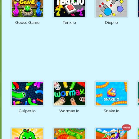
Goose Game
Terix io
Diep.io
Gulper io
Wormax io
Snake io
yeni