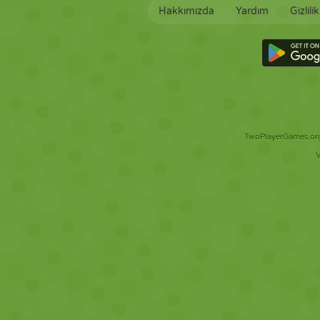
Hakkımızda
Yardım
Gizlili
TwoPlayerGames.org 
V