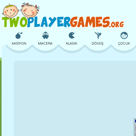
AKSIYON
MACERA
KLASIK
DÖVÜŞ
ÇOCUK
3D
UÇAK
UZAYLI
DENGE
BASKETBOL
KALE
SATRANÇ
ÇILGIN
SAVUNMA
DINOZOR
KIZ
GOLF
ATLAMA
MATEMATIK
LABIRENT