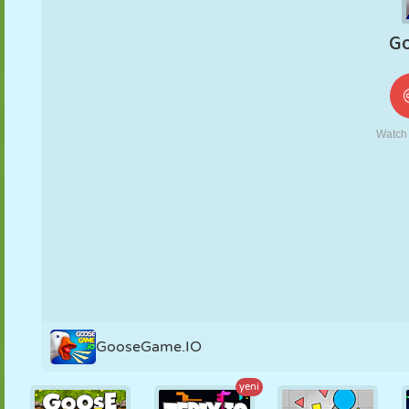
KUKLA
BULMACA
REAKSIYON
RETRO
ROBOT
STRATEJI
BECERI
TANK
TENIS
TIC TAC TOE
GooseGame.IO
yeni