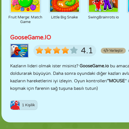
Fruit Merge: Match
Little Big Snake
SwingBrainrots io
Game
GooseGame.IO
4.1
Yerleştir
Kazların lideri olmak ister misiniz?
GooseGame.io
bu amaca 
doldurarak büyüyün. Daha sonra oyundaki diğer kazları avlayın
kazların hareketlerini iyi izleyin. Oyun kontrolleri
"MOUSE
" 
koşmak için farenin sağ tuşuna basılı tutun)
1 Kişilik