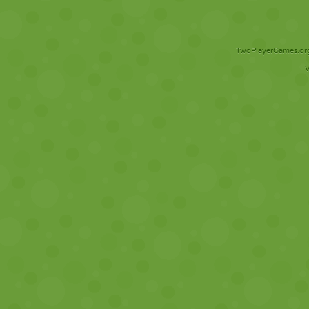
TwoPlayerGames.org 
V