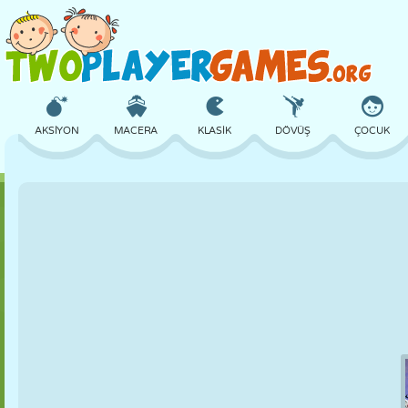
AKSIYON
MACERA
KLASIK
DÖVÜŞ
ÇOCUK
3D
UÇAK
UZAYLI
DENGE
BASKETBOL
KALE
SATRANÇ
ÇILGIN
SAVUNMA
DINOZOR
KIZ
GOLF
ATLAMA
MATEMATIK
LABIRENT