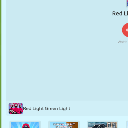
KUKLA
BULMACA
REAKSIYON
RETRO
ROBOT
STRATEJI
BECERI
TANK
TENIS
TIC TAC TOE
Red Light Green Light