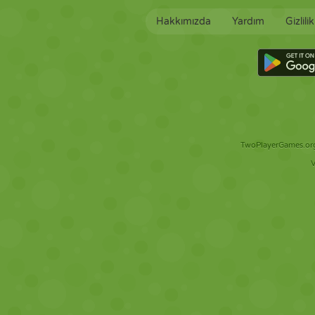
Hakkımızda
Yardım
Gizlili
TwoPlayerGames.org 
V