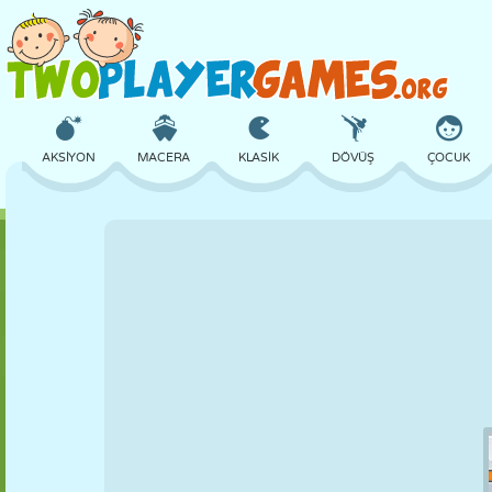
AKSIYON
MACERA
KLASIK
DÖVÜŞ
ÇOCUK
3D
UÇAK
UZAYLI
DENGE
BASKETBOL
KALE
SATRANÇ
ÇILGIN
SAVUNMA
DINOZOR
KIZ
GOLF
ATLAMA
MATEMATIK
LABIRENT