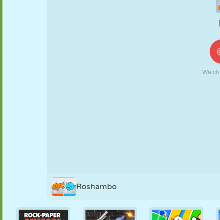
KUKLA
BULMACA
REAKSIYON
RETRO
ROBOT
STRATEJI
BECERI
TANK
TENIS
TIC TAC TOE
Roshambo