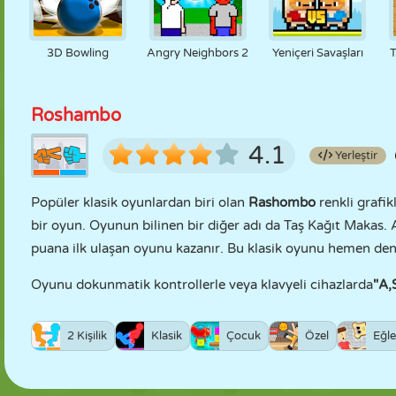
3D Bowling
Angry Neighbors 2
Yeniçeri Savaşları
T
Roshambo
4.1
Yerleştir
Popüler klasik oyunlardan biri olan
Rashombo
renkli grafi
bir oyun. Oyunun bilinen bir diğer adı da Taş Kağıt Makas. 
puana ilk ulaşan oyunu kazanır. Bu klasik oyunu hemen den
Oyunu dokunmatik kontrollerle veya klavyeli cihazlarda
"A,
2 Kişilik
Klasik
Çocuk
Özel
Eğle