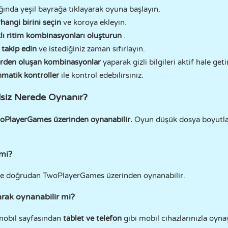
ığında yeşil bayrağa tıklayarak oyuna başlayın.
hangi birini seçin
ve koroya ekleyin.
klı ritim kombinasyonları oluşturun
.
 takip edin
ve istediğiniz zaman sıfırlayın.
erden oluşan kombinasyonlar
yaparak gizli bilgileri aktif hale getir
matik kontroller
ile kontrol edebilirsiniz.
siz Nerede Oynanır?
woPlayerGames üzerinden oynanabilir.
Oyun düşük dosya boyutları
 mi?
ve doğrudan TwoPlayerGames üzerinden oynanabilir.
rak oynanabilir mi?
mobil sayfasından
tablet ve telefon
gibi mobil cihazlarınızla oynay