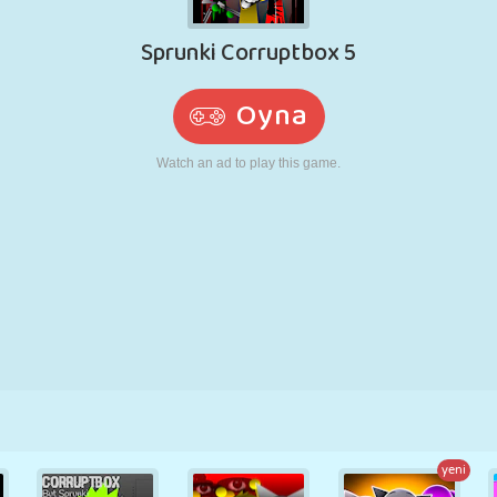
RETRO
ROBOT
KOŞU
OKUL
ATIŞ
TENIS
TIC TAC TOE
DOKUNMATIK
KULE
KAMYON
yeni