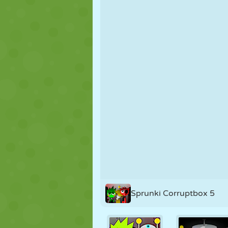
KUKLA
BULMACA
REAKSIYON
STRATEJI
BECERI
TANK
Sprunki Corruptbox 5