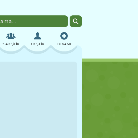
3-4 KIŞILIK
1 KIŞILIK
DEVAMI
BOMBACI
TARAYICI
ARABA
UÇUŞ
YEMEK
EĞLENCELI
PIXEL ART
PLATFORM
HAVUZ