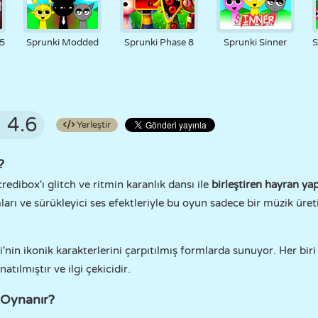
.5
Sprunki Modded
Sprunki Phase 8
Sprunki Sinner
S
4.6
Yerleştir
?
credibox'ı glitch ve ritmin karanlık dansı ile
birleştiren hayran y
ları ve sürükleyici ses efektleriyle bu oyun sadece bir müzik üre
i'nin ikonik karakterlerini çarpıtılmış formlarda sunuyor. Her bi
atılmıştır ve ilgi çekicidir.
 Oynanır?