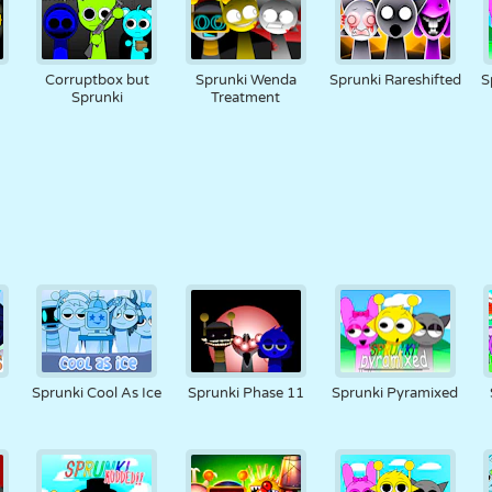
Corruptbox but
Sprunki Wenda
Sprunki Rareshifted
S
Sprunki
Treatment
Sprunki Cool As Ice
Sprunki Phase 11
Sprunki Pyramixed