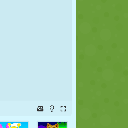
FUTBOL
UZAY
ÇÖP ADAM
SAVAŞ
GÜREŞ
ZOMBI