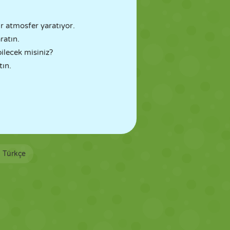
ir atmosfer yaratıyor.
ratın.
bilecek misiniz?
tın.
Türkçe