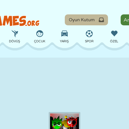
Oyun Kutum
DÖVÜŞ
ÇOCUK
YARIŞ
SPOR
ÖZEL
DENGE
BASKETBOL
ÇATIŞMA
BILARDO
MASA
SAVUNMA
DINOZOR
SÜRÜŞ
EĞITICI
KAÇIŞ
MATEMATIK
LABIRENT
CANAVAR
MOTOSIKLET
ONLINE