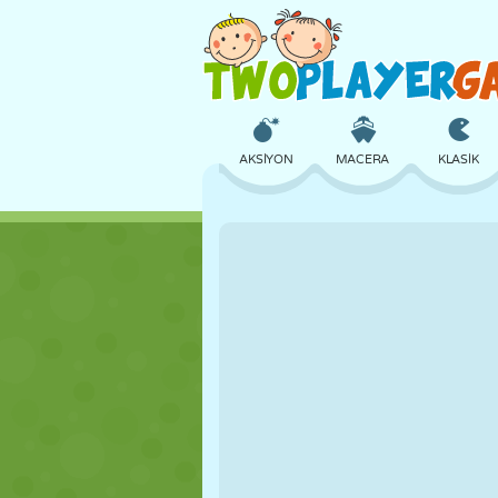
AKSIYON
MACERA
KLASIK
3D
UÇAK
UZAYLI
KALE
SATRANÇ
ÇILGIN
KIZ
GOLF
ATLAMA