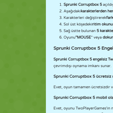
Sprunki Corruptbox 5
açıld
Aşağıdaki
karakterlerden her
Karakterleri değiştirerek
far
Sol üst köşedeki
ritim okunu
Sağ üstte bulunan
5 karakt
Oyunu
"MOUSE
" veya
dokun
Sprunki Corruptbox 5 Engel
Sprunki Corruptbox 5 engelsiz T
çevrimdışı oynama imkanı sunar.
Sprunki Corruptbox 5 ücretsiz
Evet, oyun tamamen ücretsizdir 
Sprunki Corruptbox 5 mobil ola
Evet, oyunu TwoPlayerGames'in 