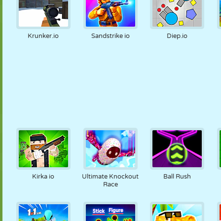
Krunker.io
Sandstrike io
Diep.io
Kirka io
Ultimate Knockout
Ball Rush
Race