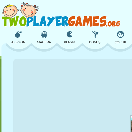
AKSIYON
MACERA
KLASIK
DÖVÜŞ
ÇOCUK
3D
UÇAK
UZAYLI
DENGE
BASKETBOL
KALE
SATRANÇ
ÇILGIN
SAVUNMA
DINOZOR
KIZ
GOLF
ATLAMA
MATEMATIK
LABIRENT