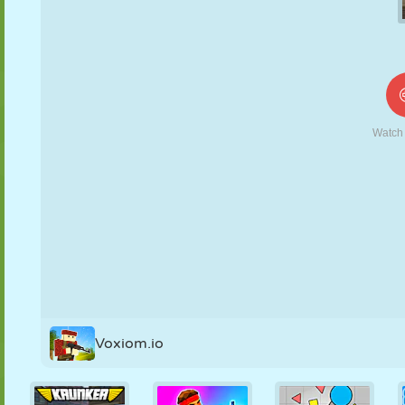
KUKLA
BULMACA
REAKSIYON
RETRO
ROBOT
STRATEJI
BECERI
TANK
TENIS
TIC TAC TOE
Voxiom.io