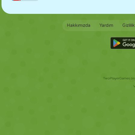
Hakkımızda
Yardım
Gizlili
TwoPlayerGames.org 
V