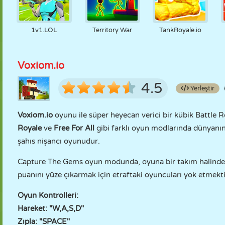
1v1.LOL
Territory War
TankRoyale.io
Voxiom.io
4.5
Yerleştir
Voxiom.io
oyunu ile süper heyecan verici bir kübik Battle
Royale
ve
Free For All
gibi farklı oyun modlarında dünyanın 
şahıs nişancı oyunudur.
Capture The Gems oyun modunda, oyuna bir takım halinde b
puanını yüze çıkarmak için etraftaki oyuncuları yok etmekt
Oyun Kontrolleri:
Hareket: "W,A,S,D"
Zıpla: "SPACE"