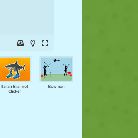
FUTBOL
UZAY
ÇÖP ADAM
SAVAŞ
GÜREŞ
ZOMBI
Italian Brainrot
Bowman
Clicker