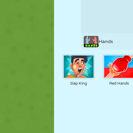
KUKLA
BULMACA
REAKSIYON
STRATEJI
BECERI
TANK
Hands
Slap King
Red Hands