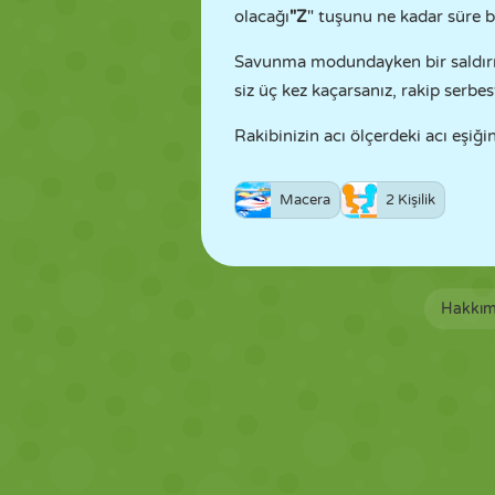
olacağı
"Z
" tuşunu ne kadar süre b
Savunma modundayken bir saldırıda
siz üç kez kaçarsanız, rakip serbes
Rakibinizin acı ölçerdeki acı eşiğ
Macera
2 Kişilik
Hakkım