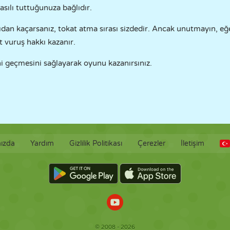
asılı tuttuğunuza bağlıdır.
n kaçarsanız, tokat atma sırası sizdedir. Ancak unutmayın, eğer
t vuruş hakkı kazanır.
ini geçmesini sağlayarak oyunu kazanırsınız.
ızda
Yardım
Gizlilik Politikası
Çerezler
İletişim
© 2008 - 2026