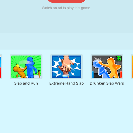
RETRO
ROBOT
KOŞU
OKUL
ATIŞ
TENIS
TIC TAC TOE
DOKUNMATIK
KULE
KAMYON
Slap and Run
Extreme Hand Slap
Drunken Slap Wars