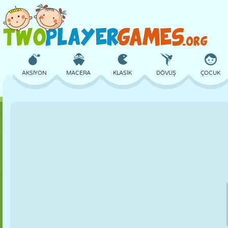
AKSIYON
MACERA
KLASIK
DÖVÜŞ
ÇOCUK
3D
UÇAK
UZAYLI
DENGE
BASKETBOL
KALE
SATRANÇ
ÇILGIN
SAVUNMA
DINOZOR
KIZ
GOLF
ATLAMA
MATEMATIK
LABIRENT