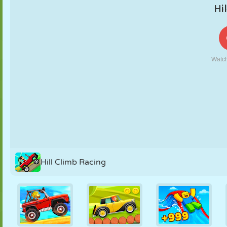
KUKLA
BULMACA
REAKSIYON
RETRO
ROBOT
STRATEJI
BECERI
TANK
TENIS
TIC TAC TOE
Hill Climb Racing