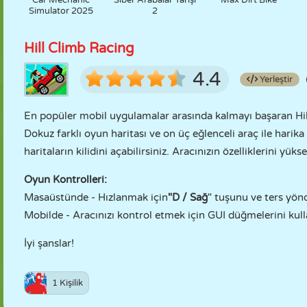
Car Mechanic
Siber Arabalar Yarışı
Max Dirt Bike
Simulator 2025
2
Hill Climb Racing
4.4
Yerleştir
En popüler mobil uygulamalar arasında kalmayı başaran Hil
Dokuz farklı oyun haritası ve on üç eğlenceli araç ile harika 
haritaların kilidini açabilirsiniz. Aracınızın özelliklerini yük
Oyun Kontrolleri:
Masaüstünde - Hızlanmak için
"D / Sağ
" tuşunu ve ters yön
Mobilde - Aracınızı kontrol etmek için GUI düğmelerini kull
İyi şanslar!
1 Kişilik