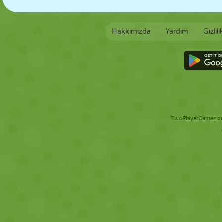
Hakkımızda
Yardım
Gizlil
TwoPlayerGames.org