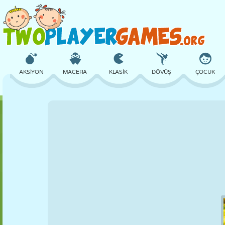
AKSIYON
MACERA
KLASIK
DÖVÜŞ
ÇOCUK
3D
UÇAK
UZAYLI
DENGE
BASKETBOL
KALE
SATRANÇ
ÇILGIN
SAVUNMA
DINOZOR
KIZ
GOLF
ATLAMA
MATEMATIK
LABIRENT