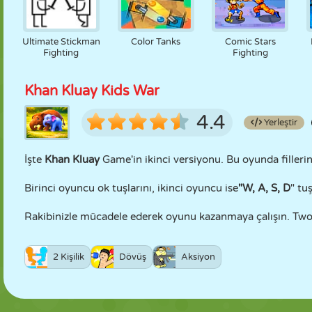
Ultimate Stickman
Color Tanks
Comic Stars
Fighting
Fighting
Khan Kluay Kids War
4.4
Yerleştir
İşte
Khan Kluay
Game'in ikinci versiyonu. Bu oyunda filleri
Birinci oyuncu ok tuşlarını, ikinci oyuncu ise
"W, A, S, D
" tu
Rakibinizle mücadele ederek oyunu kazanmaya çalışın. TwoP
2 Kişilik
Dövüş
Aksiyon