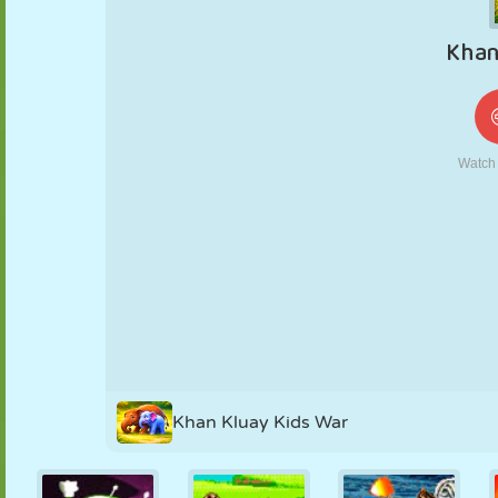
KUKLA
BULMACA
REAKSIYON
RETRO
ROBOT
STRATEJI
BECERI
TANK
TENIS
TIC TAC TOE
Khan Kluay Kids War