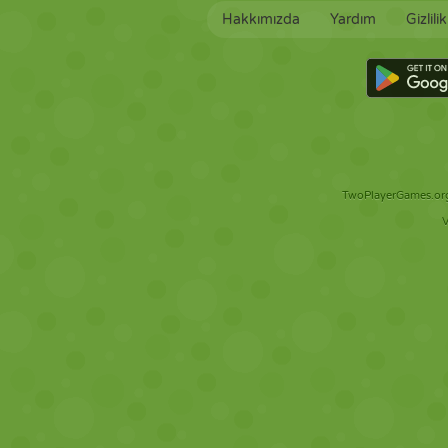
Hakkımızda
Yardım
Gizlili
TwoPlayerGames.org 
V