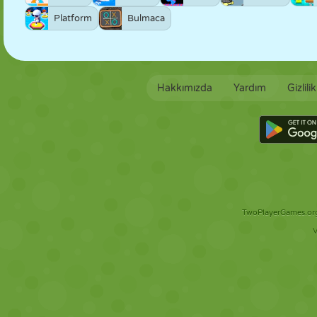
Platform
Bulmaca
Hakkımızda
Yardım
Gizlili
TwoPlayerGames.org 
V