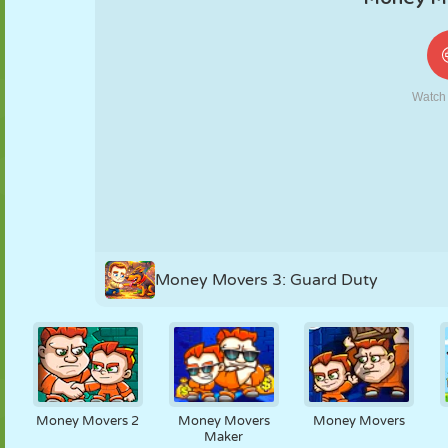
KUKLA
BULMACA
REAKSIYON
RETRO
ROBOT
STRATEJI
BECERI
TANK
TENIS
TIC TAC TOE
Money Movers 3: Guard Duty
Money Movers 2
Money Movers
Money Movers
Maker