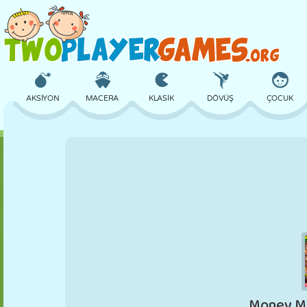
AKSIYON
MACERA
KLASIK
DÖVÜŞ
ÇOCUK
3D
UÇAK
UZAYLI
DENGE
BASKETBOL
KALE
SATRANÇ
ÇILGIN
SAVUNMA
DINOZOR
KIZ
GOLF
ATLAMA
MATEMATIK
LABIRENT