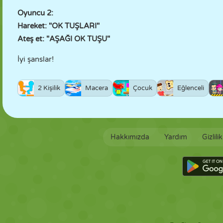
Oyuncu 2:
Hareket: "OK TUŞLARI"
Ateş et: "AŞAĞI OK TUŞU"
İyi şanslar!
2 Kişilik
Macera
Çocuk
Eğlenceli
Hakkımızda
Yardım
Gizlili