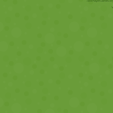
TwoPlayerGames.org 
V