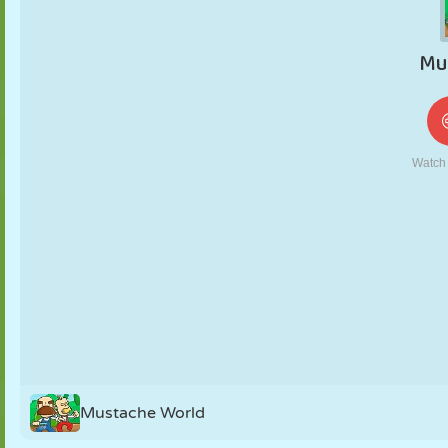
KUKLA
BULMACA
REAKSIYON
RETRO
ROBOT
STRATEJI
BECERI
TANK
TENIS
TIC TAC TOE
Mustache World