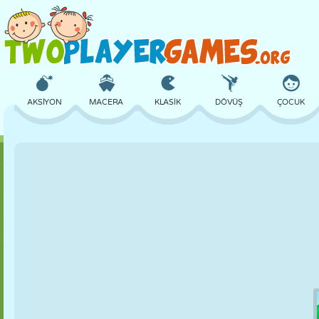
AKSIYON
MACERA
KLASIK
DÖVÜŞ
ÇOCUK
3D
UÇAK
UZAYLI
DENGE
BASKETBOL
KALE
SATRANÇ
ÇILGIN
SAVUNMA
DINOZOR
KIZ
GOLF
ATLAMA
MATEMATIK
LABIRENT