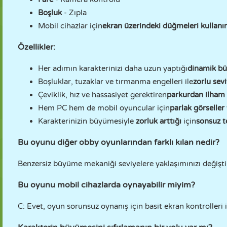
Boşluk
- Zıpla
Mobil cihazlar için
ekran üzerindeki düğmeleri kullanı
Özellikler:
Her adımın karakterinizi daha uzun yaptığı
dinamik b
Boşluklar, tuzaklar ve tırmanma engelleri ile
zorlu sevi
Çeviklik, hız ve hassasiyet gerektiren
parkurdan ilham
Hem PC hem de mobil oyuncular için
parlak görseller
Karakterinizin büyümesiyle
zorluk arttığı
için
sonsuz t
Bu oyunu diğer obby oyunlarından farklı kılan nedir?
Benzersiz büyüme mekaniği seviyelere yaklaşımınızı değiştir
Bu oyunu mobil cihazlarda oynayabilir miyim?
C: Evet, oyun sorunsuz oynanış için basit ekran kontrolleri