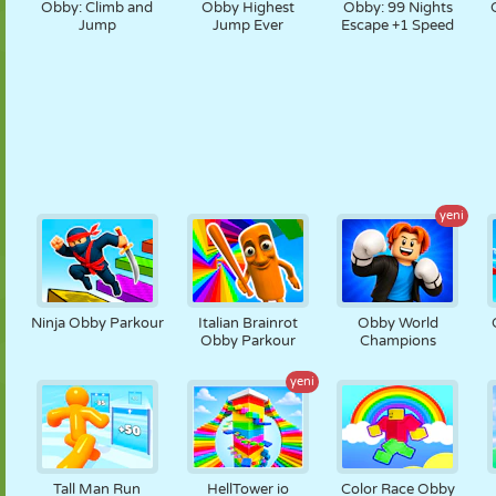
Obby: Climb and
Obby Highest
Obby: 99 Nights
Jump
Jump Ever
Escape +1 Speed
yeni
Ninja Obby Parkour
Italian Brainrot
Obby World
Obby Parkour
Champions
yeni
Tall Man Run
HellTower io
Color Race Obby