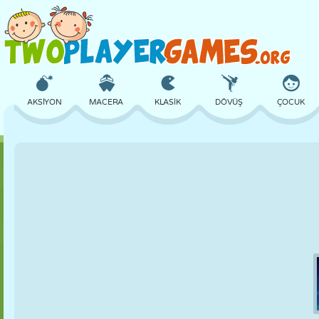
AKSIYON
MACERA
KLASIK
DÖVÜŞ
ÇOCUK
3D
UÇAK
UZAYLI
DENGE
BASKETBOL
KALE
SATRANÇ
ÇILGIN
SAVUNMA
DINOZOR
KIZ
GOLF
ATLAMA
MATEMATIK
LABIRENT