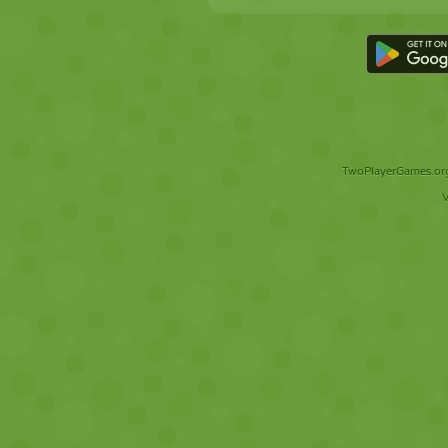
TwoPlayerGames.org 
V