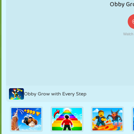
KUKLA
BULMACA
REAKSIYON
RETRO
ROBOT
STRATEJI
BECERI
TANK
TENIS
TIC TAC TOE
Obby Grow with Every Step