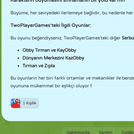
Karakterin büyümesini sıfırlamanın bir yolu var mı?
Büyüme, her seviyedeki ilerlemeye bağlıdır, bu nedenle her
TwoPlayerGames'teki İlgili Oyunlar:
Bu oyunu beğendiyseniz, TwoPlayerGames'teki diğer
Serbu
Obby Tırman ve KayObby
Dünyanın Merkezini KazObby
Tırman ve Zıpla
Bu oyunların her biri farklı ortamlar ve mekanikler ile ben
oyununa mükemmel bir eşlikçi oluyor
!
1 Kişilik
Hakkımızda
Yardım
Gizlili