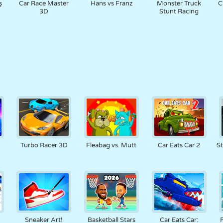
ş
Car Race Master
Hans vs Franz
Monster Truck
C
3D
Stunt Racing
Turbo Racer 3D
Fleabag vs. Mutt
Car Eats Car 2
S
Sneaker Art!
Basketball Stars
Car Eats Car: