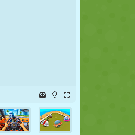
FUTBOL
UZAY
ÇÖP ADAM
SAVAŞ
GÜREŞ
ZOMBI