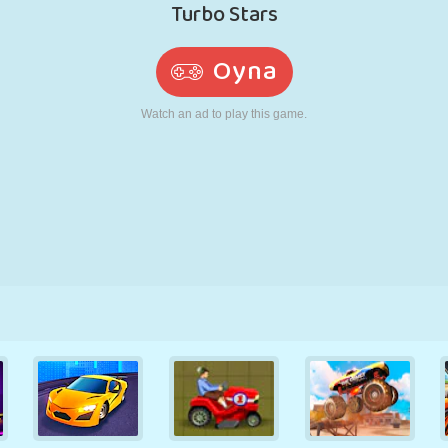
RETRO
ROBOT
KOŞU
OKUL
ATIŞ
TENIS
TIC TAC TOE
DOKUNMATIK
KULE
KAMYON