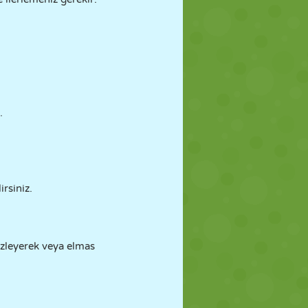
.
rsiniz.
 izleyerek veya elmas