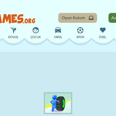
Oyun Kutum
DÖVÜŞ
ÇOCUK
YARIŞ
SPOR
ÖZEL
DENGE
BASKETBOL
ÇATIŞMA
BILARDO
MASA
SAVUNMA
DINOZOR
SÜRÜŞ
EĞITICI
KAÇIŞ
MATEMATIK
LABIRENT
CANAVAR
MOTOSIKLET
ONLINE