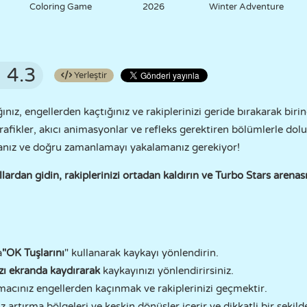
Coloring Game
2026
Winter Adventure
4.3
Yerleştir
ğınız, engellerden kaçtığınız ve rakiplerinizi geride bırakarak bir
grafikler, akıcı animasyonlar ve refleks gerektiren bölümlerle dol
manız ve doğru zamanlamayı yakalamanız gerekiyor!
ardan gidin, rakiplerinizi ortadan kaldırın ve Turbo Stars arenası
a
"OK Tuşlarını
" kullanarak kaykayı yönlendirin.
zı ekranda kaydırarak
kaykayınızı yönlendirirsiniz.
macınız engellerden kaçınmak ve rakiplerinizi geçmektir.
ız artırma bölgeleri ve keskin dönüşler içerir ve dikkatli bir şekild