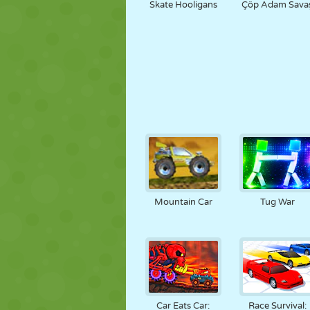
Skate Hooligans
Çöp Adam Sava
Mountain Car
Tug War
Car Eats Car:
Race Survival: