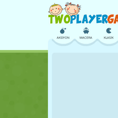
AKSIYON
MACERA
KLASIK
3D
UÇAK
UZAYLI
KALE
SATRANÇ
ÇILGIN
KIZ
GOLF
ATLAMA