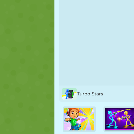
KUKLA
BULMACA
REAKSIYON
STRATEJI
BECERI
TANK
Turbo Stars