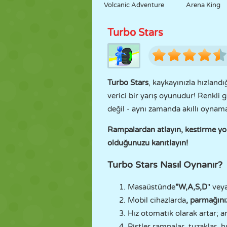
Volcanic Adventure
Arena King
Turbo Stars
Turbo Stars
, kaykayınızla hızlandı
verici bir yarış oyunudur! Renkli 
değil - aynı zamanda akıllı oyna
Rampalardan atlayın, kestirme yoll
olduğunuzu kanıtlayın!
Turbo Stars Nasıl Oynanır?
Masaüstünde
"W,A,S,D
" vey
Mobil cihazlarda
, parmağını
Hız otomatik olarak artar; a
Pistler rampalar, tuzaklar, h