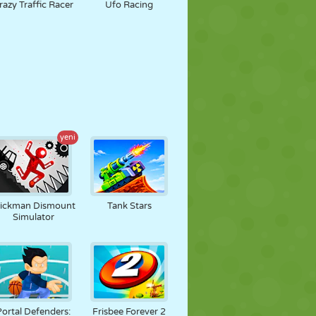
razy Traffic Racer
Ufo Racing
yeni
tickman Dismount
Tank Stars
Simulator
Portal Defenders:
Frisbee Forever 2