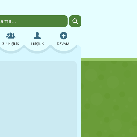
3-4 KIŞILIK
1 KIŞILIK
DEVAMI
BOMBACI
TARAYICI
ARABA
UÇUŞ
YEMEK
EĞLENCELI
PIXEL ART
PLATFORM
HAVUZ